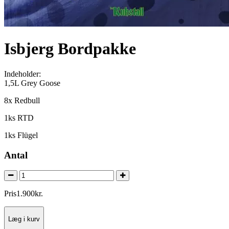
Isbjerg Bordpakke
Indeholder:
1,5L Grey Goose
8x Redbull
1ks RTD
1ks Flügel
Antal
Pris
1.900
kr.
Læg i kurv